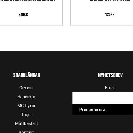
249
kr
125
kr
SNABBLÄNKAR
NYHETSBREV
Email
Om oss
Handskar
MC-byxor
Tröjor
Måttbeställt
Kontakt