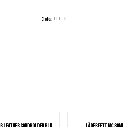
Dela:
er Leather cardholder BLK
Läderfett MC 80ml