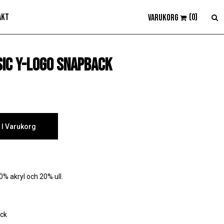
akt
0
sic Y-logo snapback
l I Varukorg
0% akryl och 20% ull.
ack