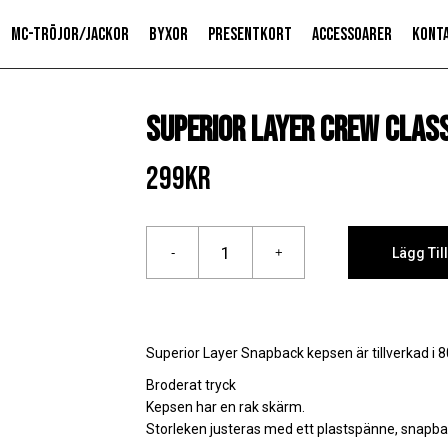
MC-Tröjor/jackor
Byxor
Presentkort
Accessoarer
Kont
Superior Layer crew clas
299
kr
Lägg Til
Superior Layer Snapback kepsen är tillverkad i 8
Broderat tryck
Kepsen har en rak skärm.
Storleken justeras med ett plastspänne, snapb